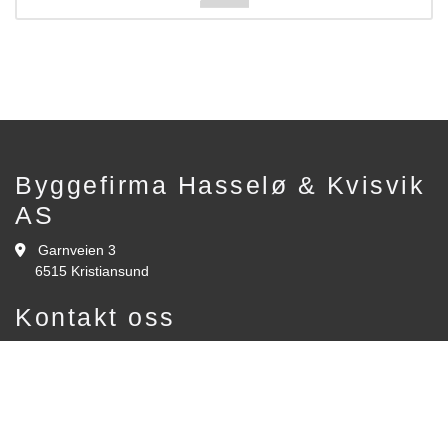
Byggefirma Hasselø & Kvisvik
AS
Garnveien 3

6515 Kristiansund
Kontakt oss
+47 99292438

stikvi@online.no
